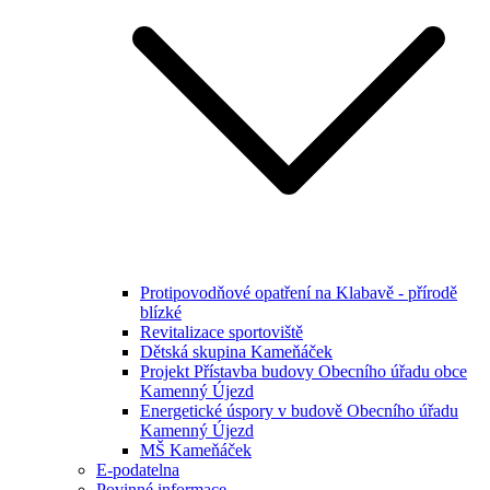
Protipovodňové opatření na Klabavě - přírodě
blízké
Revitalizace sportoviště
Dětská skupina Kameňáček
Projekt Přístavba budovy Obecního úřadu obce
Kamenný Újezd
Energetické úspory v budově Obecního úřadu
Kamenný Újezd
MŠ Kameňáček
E-podatelna
Povinné informace