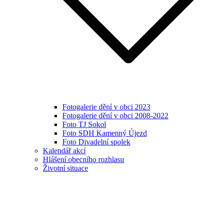
Fotogalerie dění v obci 2023
Fotogalerie dění v obci 2008-2022
Foto TJ Sokol
Foto SDH Kamenný Újezd
Foto Divadelní spolek
Kalendář akcí
Hlášení obecního rozhlasu
Životní situace