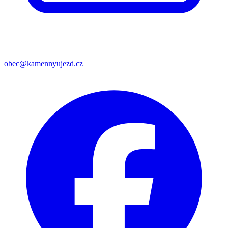
obec@kamennyujezd.cz