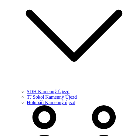
SDH Kamenný Újezd
TJ Sokol Kamenný Újezd
Holubáři Kamenný újezd