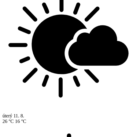
úterý
11. 8.
26 °C
16 °C