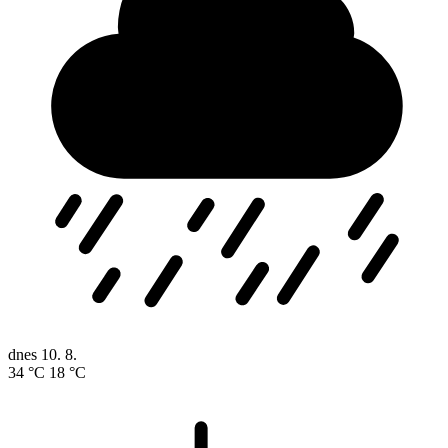
dnes
10. 8.
34 °C
18 °C