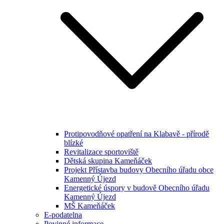
Protipovodňové opatření na Klabavě - přírodě
blízké
Revitalizace sportoviště
Dětská skupina Kameňáček
Projekt Přístavba budovy Obecního úřadu obce
Kamenný Újezd
Energetické úspory v budově Obecního úřadu
Kamenný Újezd
MŠ Kameňáček
E-podatelna
Povinné informace