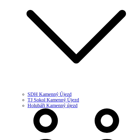
SDH Kamenný Újezd
TJ Sokol Kamenný Újezd
Holubáři Kamenný újezd