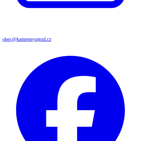
obec@kamennyujezd.cz