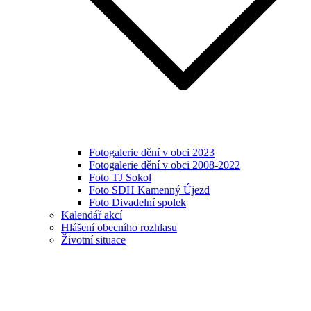
Fotogalerie dění v obci 2023
Fotogalerie dění v obci 2008-2022
Foto TJ Sokol
Foto SDH Kamenný Újezd
Foto Divadelní spolek
Kalendář akcí
Hlášení obecního rozhlasu
Životní situace