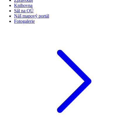
Zpravodaj
Knihovna
Sál na OÚ
Náš mapový portál
Fotogalerie