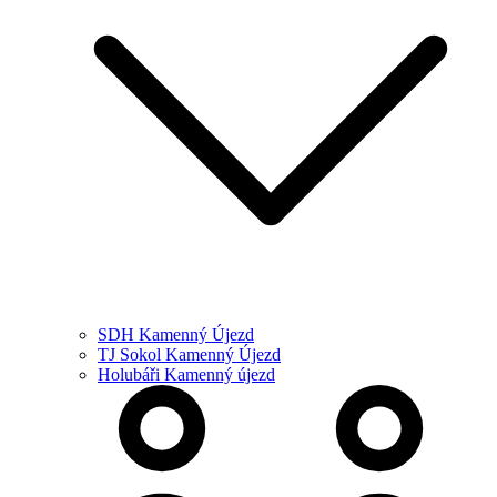
SDH Kamenný Újezd
TJ Sokol Kamenný Újezd
Holubáři Kamenný újezd