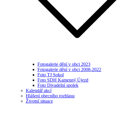
Fotogalerie dění v obci 2023
Fotogalerie dění v obci 2008-2022
Foto TJ Sokol
Foto SDH Kamenný Újezd
Foto Divadelní spolek
Kalendář akcí
Hlášení obecního rozhlasu
Životní situace