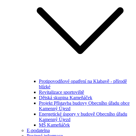
Protipovodňové opatření na Klabavě - přírodě
blízké
Revitalizace sportoviště
Dětská skupina Kameňáček
Projekt Přístavba budovy Obecního úřadu obce
Kamenný Újezd
Energetické úspory v budově Obecního úřadu
Kamenný Újezd
MŠ Kameňáček
E-podatelna
Povinné informace