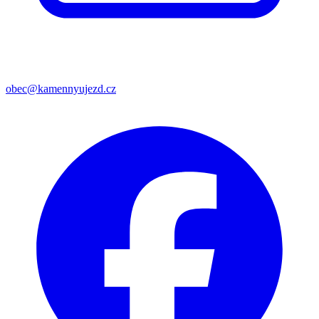
obec@kamennyujezd.cz