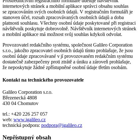
Prostřednictvím registračního formuláře uděluje návštěvník
internetových stránek a mobilní aplikace správci obsahu souhlas
se zpracováním svých osobních údajů. V registračním formuláři je
stanoven účel, rozsah zpracovávaných osobních údajů a doba
platnosti souhlasu. Všechny osobní údaje poskytované při registraci
návštěvník poskytuje dobrovolně. Návštěvník internetových stránek
a mobilní aplikace má možnost svůj souhlas kdykoli odvolat.
Provozovatel redakčního systému, společnost Galileo Corporation
s.r.o., jakožto zpracovatel osobních údajů tímto prohlašuje, že jsou
osobní údaje zpracovávané v jí provozovaném redakčním systému
dostatečně zabezpečeny proti ztrátě a úniku a zároveň prohlašuje,
že neposkytuje žádné zpřístupněné osobní údaje třetím osobám.
Kontakt na technického provozovatele
Galileo Corporation s.r.o.
Březenecká 4808
430 04 Chomutov
tel.: +420 226 257 057
web:
www.igalileo.cz
technická podpora:
podpora@igalileo.cz
Nepřístupný obsah