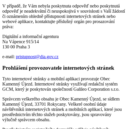
V případě, že Vám nebyla poskytnuta odpověď nebo poskytnutá
odpověď je neadekvátní či neuspokojivá v souvislosti s Vaší žádostí
či oznámením ohledně přístupnosti internetových stránek nebo
webové aplikace, kontaktujte příslušný orgán pro prosazování
práva:
Digitální a informační agentura
Na Vápence 915/14
130 00 Praha 3
e-mail:
pristupnost@dia.gov.cz
Prohlášení provozovatele internetových stránek
Tyto internetové stránky a mobilní aplikaci provozuje Obec
Kamenný Újezd. Internetové stránky využívají redakční systém
GCM, který je poskytován společností Galileo Corporation s.r.o.
Správcem veškerého obsahu je Obec Kamenný Újezd, se sídlem
Kamenný Újezd, 33701 Rokycany. Veškeré osobní údaje
návštěvníků internetových stránek a mobilních aplikací, které jsou
prostřednictvím těchto služeb poskytovány, jsou spravovány
výlučně správcem obsahu.