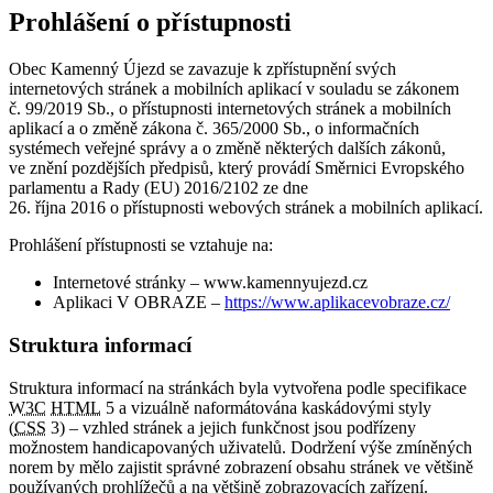
Prohlášení o přístupnosti
Obec Kamenný Újezd se zavazuje k zpřístupnění svých
internetových stránek a mobilních aplikací v souladu se zákonem
č. 99/2019 Sb., o přístupnosti internetových stránek a mobilních
aplikací a o změně zákona č. 365/2000 Sb., o informačních
systémech veřejné správy a o změně některých dalších zákonů,
ve znění pozdějších předpisů, který provádí Směrnici Evropského
parlamentu a Rady (EU) 2016/2102 ze dne
26. října 2016 o přístupnosti webových stránek a mobilních aplikací.
Prohlášení přístupnosti se vztahuje na:
Internetové stránky – www.kamennyujezd.cz
Aplikaci V OBRAZE –
https://www.aplikacevobraze.cz/
Struktura informací
Struktura informací na stránkách byla vytvořena podle specifikace
W3C
HTML
5 a vizuálně naformátována kaskádovými styly
(
CSS
3) – vzhled stránek a jejich funkčnost jsou podřízeny
možnostem handicapovaných uživatelů. Dodržení výše zmíněných
norem by mělo zajistit správné zobrazení obsahu stránek ve většině
používaných prohlížečů a na většině zobrazovacích zařízení.