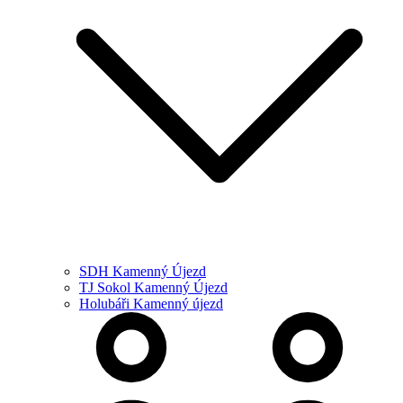
SDH Kamenný Újezd
TJ Sokol Kamenný Újezd
Holubáři Kamenný újezd