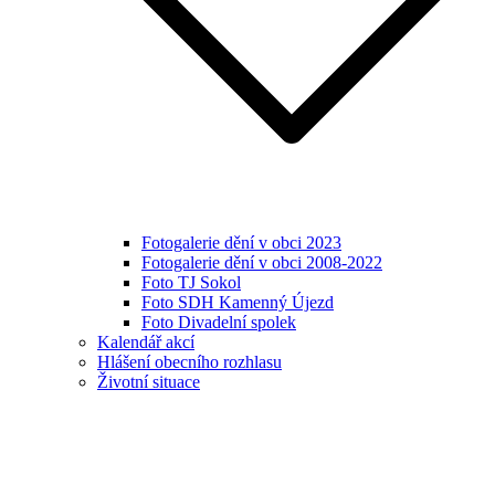
Fotogalerie dění v obci 2023
Fotogalerie dění v obci 2008-2022
Foto TJ Sokol
Foto SDH Kamenný Újezd
Foto Divadelní spolek
Kalendář akcí
Hlášení obecního rozhlasu
Životní situace