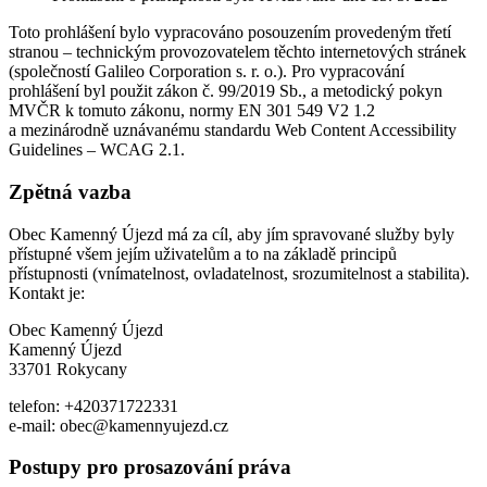
Toto prohlášení bylo vypracováno posouzením provedeným třetí
stranou – technickým provozovatelem těchto internetových stránek
(společností Galileo Corporation s. r. o.). Pro vypracování
prohlášení byl použit zákon č. 99/2019 Sb., a metodický pokyn
MVČR k tomuto zákonu, normy EN 301 549 V2 1.2
a mezinárodně uznávanému standardu Web Content Accessibility
Guidelines – WCAG 2.1.
Zpětná vazba
Obec Kamenný Újezd má za cíl, aby jím spravované služby byly
přístupné všem jejím uživatelům a to na základě principů
přístupnosti (vnímatelnost, ovladatelnost, srozumitelnost a stabilita).
Kontakt je:
Obec Kamenný Újezd
Kamenný Újezd
33701 Rokycany
telefon: +420371722331
e-mail: obec@kamennyujezd.cz
Postupy pro prosazování práva