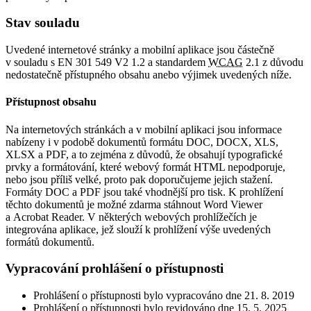
Stav souladu
Uvedené internetové stránky a mobilní aplikace jsou částečně
v souladu s EN 301 549 V2 1.2 a standardem
WCAG
2.1 z důvodu
nedostatečně přístupného obsahu anebo výjimek uvedených níže.
Přístupnost obsahu
Na internetových stránkách a v mobilní aplikaci jsou informace
nabízeny i v podobě dokumentů formátu DOC, DOCX, XLS,
XLSX a PDF, a to zejména z důvodů, že obsahují typografické
prvky a formátování, které webový formát HTML nepodporuje,
nebo jsou příliš velké, proto pak doporučujeme jejich stažení.
Formáty DOC a PDF jsou také vhodnější pro tisk. K prohlížení
těchto dokumentů je možné zdarma stáhnout Word Viewer
a Acrobat Reader. V některých webových prohlížečích je
integrována aplikace, jež slouží k prohlížení výše uvedených
formátů dokumentů.
Vypracování prohlášení o přístupnosti
Prohlášení o přístupnosti bylo vypracováno dne 21. 8. 2019
Prohlášení o přístupnosti bylo revidováno dne 15. 5. 2025