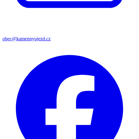
obec@kamennyujezd.cz