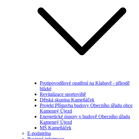
Protipovodňové opatření na Klabavě - přírodě
blízké
Revitalizace sportoviště
Dětská skupina Kameňáček
Projekt Přístavba budovy Obecního úřadu obce
Kamenný Újezd
Energetické úspory v budově Obecního úřadu
Kamenný Újezd
MŠ Kameňáček
E-podatelna
Povinné informace