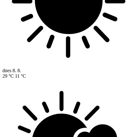
dnes
8. 8.
29 °C
11 °C