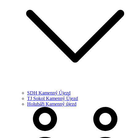
SDH Kamenný Újezd
TJ Sokol Kamenný Újezd
Holubáři Kamenný újezd