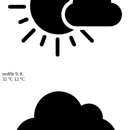
neděle
9. 8.
32 °C
12 °C