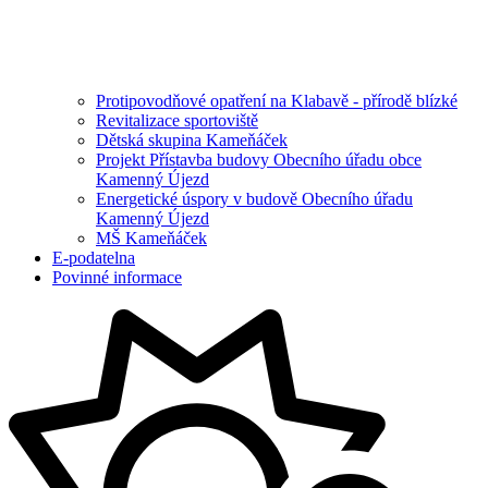
Protipovodňové opatření na Klabavě - přírodě blízké
Revitalizace sportoviště
Dětská skupina Kameňáček
Projekt Přístavba budovy Obecního úřadu obce
Kamenný Újezd
Energetické úspory v budově Obecního úřadu
Kamenný Újezd
MŠ Kameňáček
E-podatelna
Povinné informace