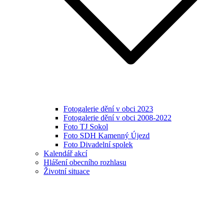
Fotogalerie dění v obci 2023
Fotogalerie dění v obci 2008-2022
Foto TJ Sokol
Foto SDH Kamenný Újezd
Foto Divadelní spolek
Kalendář akcí
Hlášení obecního rozhlasu
Životní situace