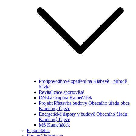
Protipovodňové opatření na Klabavě - přírodě
blízké
Revitalizace sportoviště
Dětská skupina Kameňáček
Projekt Přístavba budovy Obecního úřadu obce
Kamenný Újezd
Energetické úspory v budově Obecního úřadu
Kamenný Újezd
MŠ Kameňáček
E-podatelna
Povinné informace