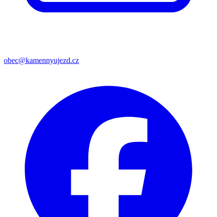
obec@kamennyujezd.cz