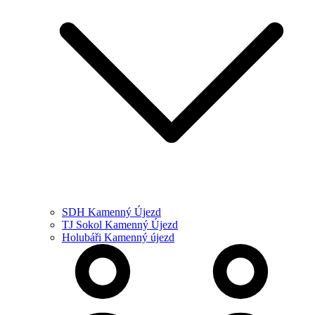
SDH Kamenný Újezd
TJ Sokol Kamenný Újezd
Holubáři Kamenný újezd