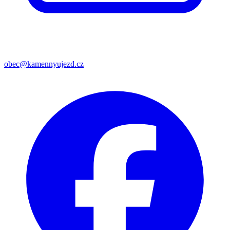
obec@kamennyujezd.cz