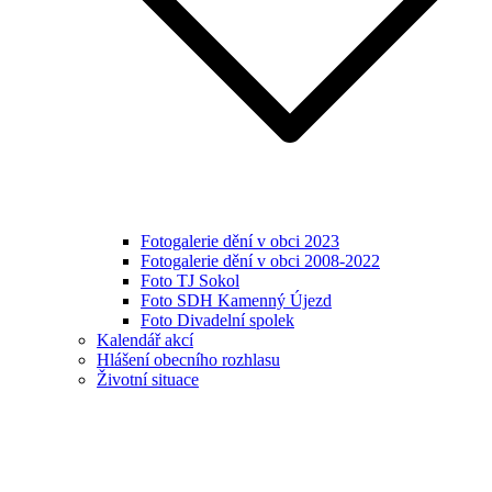
Fotogalerie dění v obci 2023
Fotogalerie dění v obci 2008-2022
Foto TJ Sokol
Foto SDH Kamenný Újezd
Foto Divadelní spolek
Kalendář akcí
Hlášení obecního rozhlasu
Životní situace