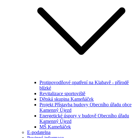
Protipovodňové opatření na Klabavě - přírodě
blízké
Revitalizace sportoviště
Dětská skupina Kameňáček
Projekt Přístavba budovy Obecního úřadu obce
Kamenný Újezd
Energetické úspory v budově Obecního úřadu
Kamenný Újezd
MŠ Kameňáček
E-podatelna
Povinné informace