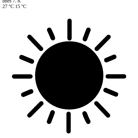
dnes
7. 8.
27 °C
15 °C