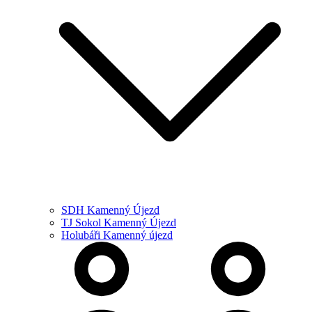
SDH Kamenný Újezd
TJ Sokol Kamenný Újezd
Holubáři Kamenný újezd