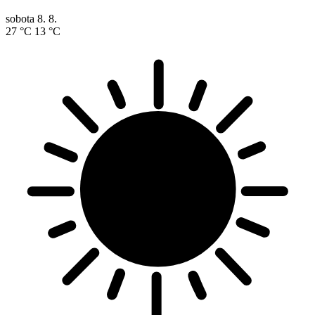
sobota
8. 8.
27 °C
13 °C