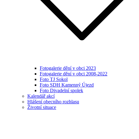
Fotogalerie dění v obci 2023
Fotogalerie dění v obci 2008-2022
Foto TJ Sokol
Foto SDH Kamenný Újezd
Foto Divadelní spolek
Kalendář akcí
Hlášení obecního rozhlasu
Životní situace