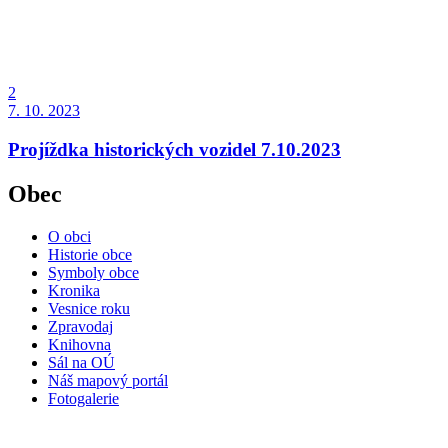
2
7. 10. 2023
Projíždka historických vozidel 7.10.2023
Obec
O obci
Historie obce
Symboly obce
Kronika
Vesnice roku
Zpravodaj
Knihovna
Sál na OÚ
Náš mapový portál
Fotogalerie