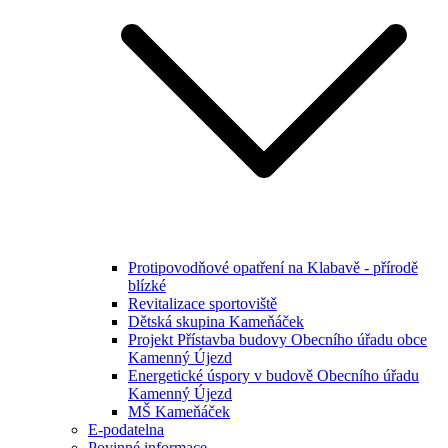
Protipovodňové opatření na Klabavě - přírodě
blízké
Revitalizace sportoviště
Dětská skupina Kameňáček
Projekt Přístavba budovy Obecního úřadu obce
Kamenný Újezd
Energetické úspory v budově Obecního úřadu
Kamenný Újezd
MŠ Kameňáček
E-podatelna
Povinné informace