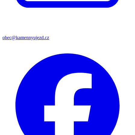
obec@kamennyujezd.cz