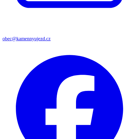
obec@kamennyujezd.cz