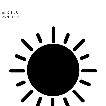
úterý
11. 8.
26 °C
16 °C