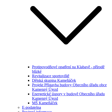
Protipovodňové opatření na Klabavě - přírodě
blízké
Revitalizace sportoviště
Dětská skupina Kameňáček
Projekt Přístavba budovy Obecního úřadu obce
Kamenný Újezd
Energetické úspory v budově Obecního úřadu
Kamenný Újezd
MŠ Kameňáček
E-podatelna
Povinné informace