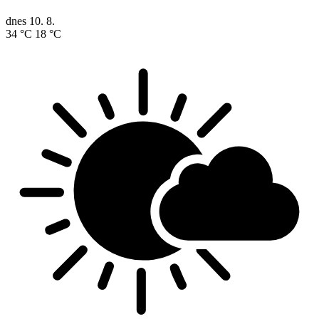
dnes
10. 8.
34 °C
18 °C