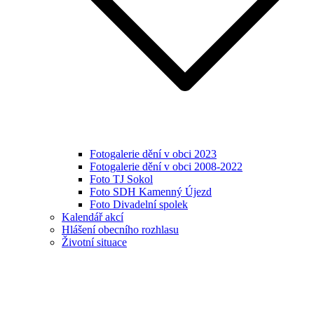
Fotogalerie dění v obci 2023
Fotogalerie dění v obci 2008-2022
Foto TJ Sokol
Foto SDH Kamenný Újezd
Foto Divadelní spolek
Kalendář akcí
Hlášení obecního rozhlasu
Životní situace