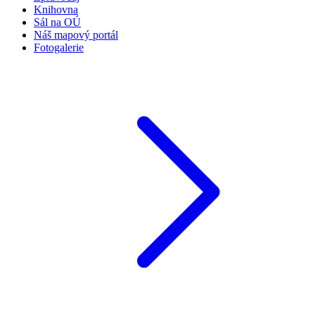
Knihovna
Sál na OÚ
Náš mapový portál
Fotogalerie