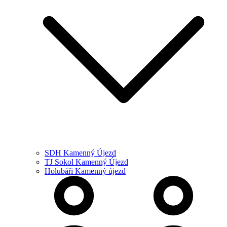
SDH Kamenný Újezd
TJ Sokol Kamenný Újezd
Holubáři Kamenný újezd