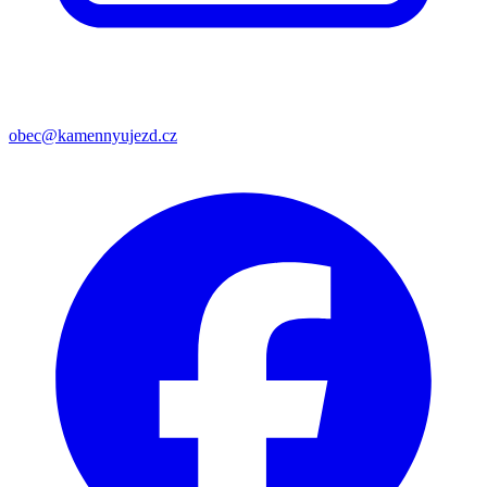
obec@kamennyujezd.cz