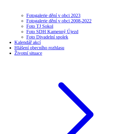
Fotogalerie dění v obci 2023
Fotogalerie dění v obci 2008-2022
Foto TJ Sokol
Foto SDH Kamenný Újezd
Foto Divadelní spolek
Kalendář akcí
Hlášení obecního rozhlasu
Životní situace