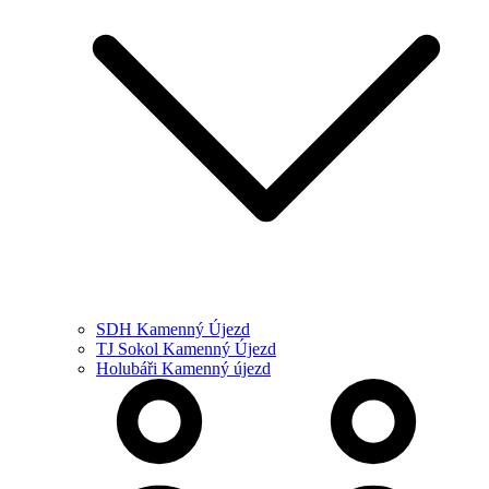
SDH Kamenný Újezd
TJ Sokol Kamenný Újezd
Holubáři Kamenný újezd