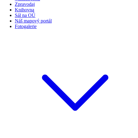
Zpravodaj
Knihovna
Sál na OÚ
Náš mapový portál
Fotogalerie