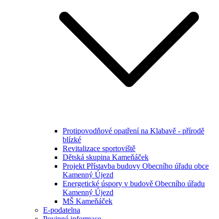
Protipovodňové opatření na Klabavě - přírodě
blízké
Revitalizace sportoviště
Dětská skupina Kameňáček
Projekt Přístavba budovy Obecního úřadu obce
Kamenný Újezd
Energetické úspory v budově Obecního úřadu
Kamenný Újezd
MŠ Kameňáček
E-podatelna
Povinné informace