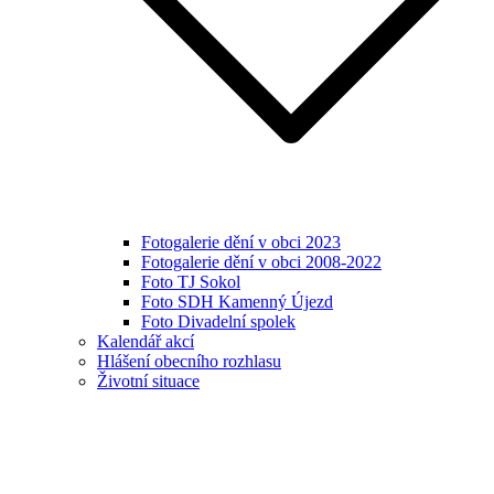
Fotogalerie dění v obci 2023
Fotogalerie dění v obci 2008-2022
Foto TJ Sokol
Foto SDH Kamenný Újezd
Foto Divadelní spolek
Kalendář akcí
Hlášení obecního rozhlasu
Životní situace