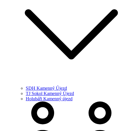
SDH Kamenný Újezd
TJ Sokol Kamenný Újezd
Holubáři Kamenný újezd