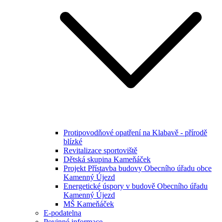
Protipovodňové opatření na Klabavě - přírodě
blízké
Revitalizace sportoviště
Dětská skupina Kameňáček
Projekt Přístavba budovy Obecního úřadu obce
Kamenný Újezd
Energetické úspory v budově Obecního úřadu
Kamenný Újezd
MŠ Kameňáček
E-podatelna
Povinné informace