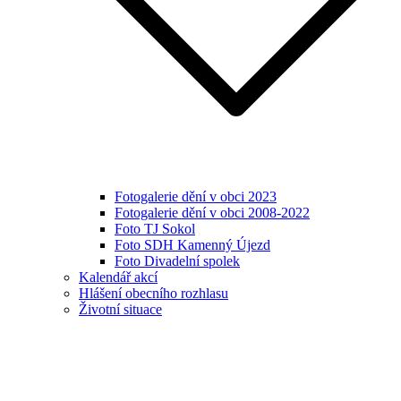
Fotogalerie dění v obci 2023
Fotogalerie dění v obci 2008-2022
Foto TJ Sokol
Foto SDH Kamenný Újezd
Foto Divadelní spolek
Kalendář akcí
Hlášení obecního rozhlasu
Životní situace