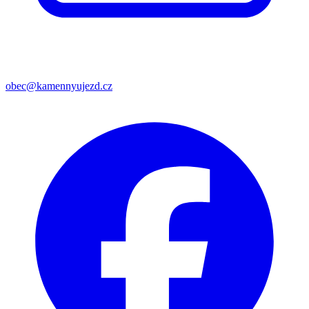
obec@kamennyujezd.cz