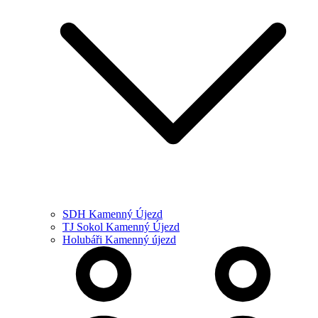
SDH Kamenný Újezd
TJ Sokol Kamenný Újezd
Holubáři Kamenný újezd