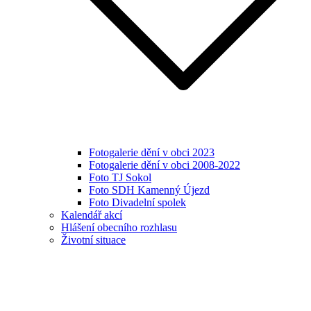
Fotogalerie dění v obci 2023
Fotogalerie dění v obci 2008-2022
Foto TJ Sokol
Foto SDH Kamenný Újezd
Foto Divadelní spolek
Kalendář akcí
Hlášení obecního rozhlasu
Životní situace