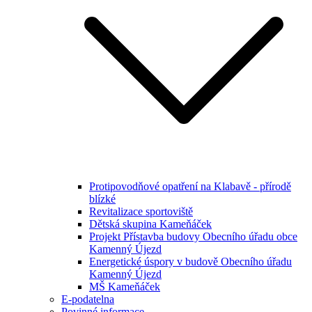
Protipovodňové opatření na Klabavě - přírodě
blízké
Revitalizace sportoviště
Dětská skupina Kameňáček
Projekt Přístavba budovy Obecního úřadu obce
Kamenný Újezd
Energetické úspory v budově Obecního úřadu
Kamenný Újezd
MŠ Kameňáček
E-podatelna
Povinné informace