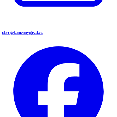
obec@kamennyujezd.cz