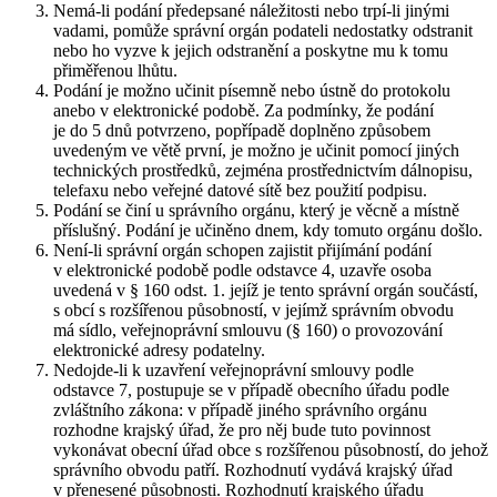
Nemá-li podání předepsané náležitosti nebo trpí-li jinými
vadami, pomůže správní orgán podateli nedostatky odstranit
nebo ho vyzve k jejich odstranění a poskytne mu k tomu
přiměřenou lhůtu.
Podání je možno učinit písemně nebo ústně do protokolu
anebo v elektronické podobě. Za podmínky, že podání
je do 5 dnů potvrzeno, popřípadě doplněno způsobem
uvedeným ve větě první, je možno je učinit pomocí jiných
technických prostředků, zejména prostřednictvím dálnopisu,
telefaxu nebo veřejné datové sítě bez použití podpisu.
Podání se činí u správního orgánu, který je věcně a místně
příslušný. Podání je učiněno dnem, kdy tomuto orgánu došlo.
Není-li správní orgán schopen zajistit přijímání podání
v elektronické podobě podle odstavce 4, uzavře osoba
uvedená v § 160 odst. 1. jejíž je tento správní orgán součástí,
s obcí s rozšířenou působností, v jejímž správním obvodu
má sídlo, veřejnoprávní smlouvu (§ 160) o provozování
elektronické adresy podatelny.
Nedojde-li k uzavření veřejnoprávní smlouvy podle
odstavce 7, postupuje se v případě obecního úřadu podle
zvláštního zákona: v případě jiného správního orgánu
rozhodne krajský úřad, že pro něj bude tuto povinnost
vykonávat obecní úřad obce s rozšířenou působností, do jehož
správního obvodu patří. Rozhodnutí vydává krajský úřad
v přenesené působnosti. Rozhodnutí krajského úřadu