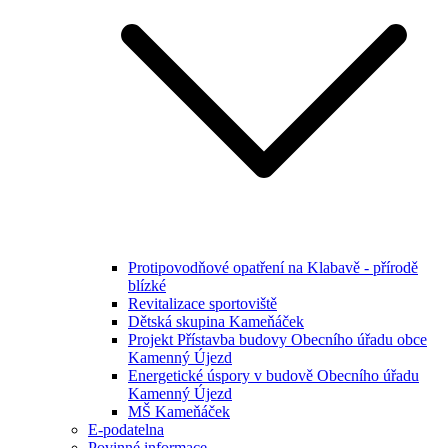
Protipovodňové opatření na Klabavě - přírodě
blízké
Revitalizace sportoviště
Dětská skupina Kameňáček
Projekt Přístavba budovy Obecního úřadu obce
Kamenný Újezd
Energetické úspory v budově Obecního úřadu
Kamenný Újezd
MŠ Kameňáček
E-podatelna
Povinné informace