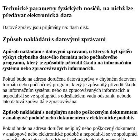
Technické parametry fyzických nosičů, na nichž lze
předávat elektronická data
Datové zprávy jsou přijímány na:
flash disk.
Způsob nakládání s datovými zprávami
Způsob nakládání s datovými zprávami, u kterých byl zjištěn
výskyt chybného datového formátu nebo počítačového
programu, který je způsobilý přivodit škodu na informačním
systému nebo zpracovávaných informacích.
Pokud bude na adresu doručena datová zpráva v chybném datovém
formátu nebo počítačový program, který je způsobilý přivodit škodu
na informačním systému nebo na zpracovávaných informacích a
nepodaří-li se ve spolupráci s odesílatelem vadu odstranit, nebude
tato datová zpráva dále zpracovávána.
Způsob nakládání s neúplným anebo poškozeným dokumentem
v analogové podobě nebo dokumentem v elektronické podobě.
Pokud bude na adresu doručen neúplný nebo poškozený dokument
v analogové nebo elektronické podobě a nepodaří-li se ve spolupráci
s odesílatelem tuto vadu odstranit, nebude tento dokument dále