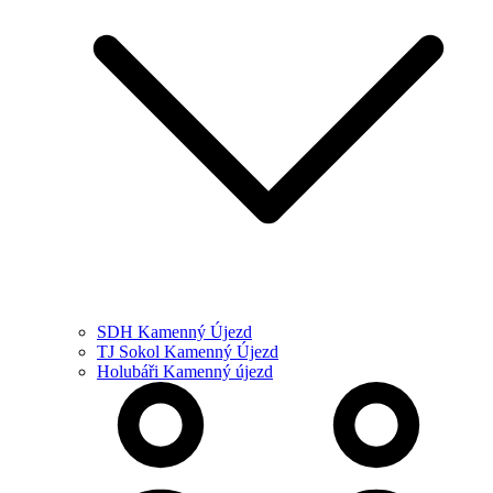
SDH Kamenný Újezd
TJ Sokol Kamenný Újezd
Holubáři Kamenný újezd