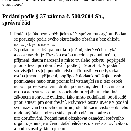
zpracováván.
Podání podle § 37 zákona č. 500/2004 Sb.,
správní řád
Podání je úkonem směřujícím vůči správnímu orgánu. Podání
se posuzuje podle svého skutečného obsahu a bez ohledu
na to, jak je označeno.
Z podání musí být patrno, kdo je činí, které věci se týká
a co se navrhuje. Fyzická osoba uvede v podání jméno,
příjmení, datum narození a místo trvalého pobytu, popřípadě
jinou adresu pro doručování podle § 19 odst. 4. V podání
souvisejícím s její podnikatelskou činností uvede fyzická
osoba jméno a příjmení, popřípadě dodatek odlišující osobu
podnikatele nebo druh podnikání vztahující se k této osobě
nebo jí provozovanému druhu podnikání, identifikační číslo
osob a adresu zapsanou v obchodním rejstříku nebo jiné
zákonem upravené evidenci jako místo podnikání, popřípadě
jinou adresu pro doručování. Právnická osoba uvede v podání
svůj název nebo obchodní firmu, identifikační číslo osob nebo
obdobný údaj a adresu sídla, popřípadě jinou adresu
pro doručování. Podání musí obsahovat označení správního
orgánu, jemuž je určeno, další náležitosti, které stanoví zákon,
a podpis osoby, která je činí.