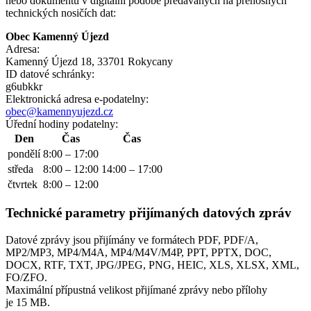
nebo dokumentů v digitální podobě předávaných na přenosných
technických nosičích dat:
Obec Kamenný Újezd
Adresa:
Kamenný Újezd 18, 33701 Rokycany
ID datové schránky:
g6ubkkr
Elektronická adresa e‑podatelny:
obec@kamennyujezd.cz
Úřední hodiny podatelny:
Den
Čas
Čas
pondělí
8:00 – 17:00
středa
8:00 – 12:00
14:00 – 17:00
čtvrtek
8:00 – 12:00
Technické parametry přijímaných datových zpráv
Datové zprávy jsou přijímány ve formátech
PDF, PDF/A,
MP2/MP3, MP4/M4A, MP4/M4V/M4P, PPT, PPTX, DOC,
DOCX, RTF, TXT, JPG/JPEG, PNG, HEIC, XLS, XLSX, XML,
FO/ZFO.
Maximální přípustná velikost přijímané zprávy nebo přílohy
je
15 MB
.